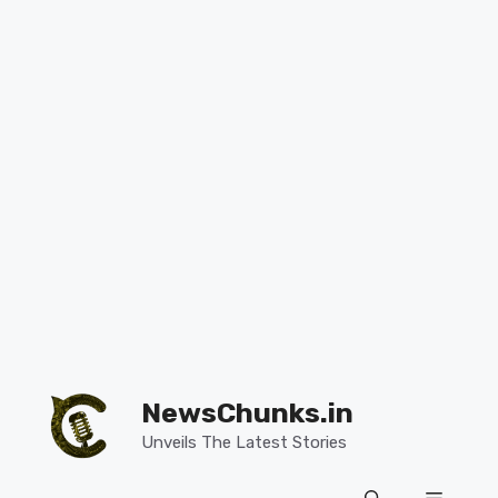
Skip
to
NewsChunks.in
content
Unveils The Latest Stories