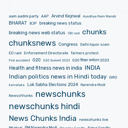
Arvind Kejriwal
aam aadmi party
AAP
Ayodhya Ram Mandir
BHARAT
breaking news status
BJP
chunks
breaking news web status
CBI raid
chunksnews
Congress
Delhi liquor scam
ED raid
Enforcement Directorate
farmers protest
G20
G20 शिखर सम्मेलन 2023
Fire accident
G20 Summit 2023
INDIA
Health and fitness news in india
Indian politics news in Hindi today
ISRO
Lok Sabha Elections 2024
Narendra Modi
karnataka
newschunks
Newschhunks
newschunks hindi
News Chunks India
newschunks live
PM Narendra Modi
PM Modi
Rahul Gandhi