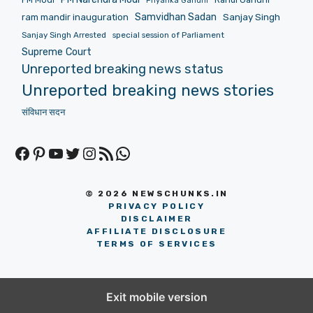
Priyanka Gandhi
Samvidhan Sadan
Sanjay Singh
ram mandir inauguration
Sanjay Singh Arrested
special session of Parliament
Supreme Court
Unreported breaking news status
Unreported breaking news stories
संविधान सदन
Facebook
Pinterest
YouTube
Twitter
Instagram
RSS Feed
WhatsApp
© 2026 NEWSCHUNKS.IN
PRIVACY POLICY
DISCLAIMER
AFFILIATE DISCLOSURE
TERMS OF SERVICES
Exit mobile version