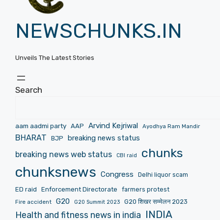
NEWSCHUNKS.IN
Unveils The Latest Stories
Search
Arvind Kejriwal
aam aadmi party
AAP
Ayodhya Ram Mandir
BHARAT
breaking news status
BJP
chunks
breaking news web status
CBI raid
chunksnews
Congress
Delhi liquor scam
ED raid
Enforcement Directorate
farmers protest
G20
G20 शिखर सम्मेलन 2023
Fire accident
G20 Summit 2023
INDIA
Health and fitness news in india