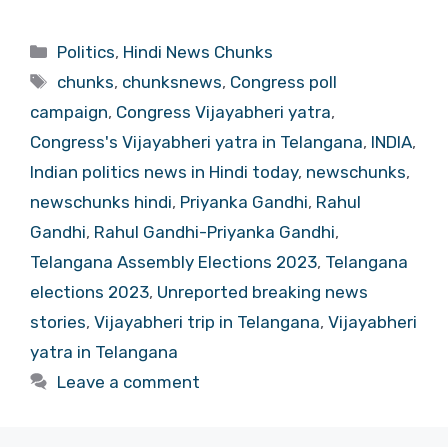
Categories
Politics
,
Hindi News Chunks
Tags
chunks
,
chunksnews
,
Congress poll
campaign
,
Congress Vijayabheri yatra
,
Congress's Vijayabheri yatra in Telangana
,
INDIA
,
Indian politics news in Hindi today
,
newschunks
,
newschunks hindi
,
Priyanka Gandhi
,
Rahul
Gandhi
,
Rahul Gandhi-Priyanka Gandhi
,
Telangana Assembly Elections 2023
,
Telangana
elections 2023
,
Unreported breaking news
stories
,
Vijayabheri trip in Telangana
,
Vijayabheri
yatra in Telangana
Leave a comment