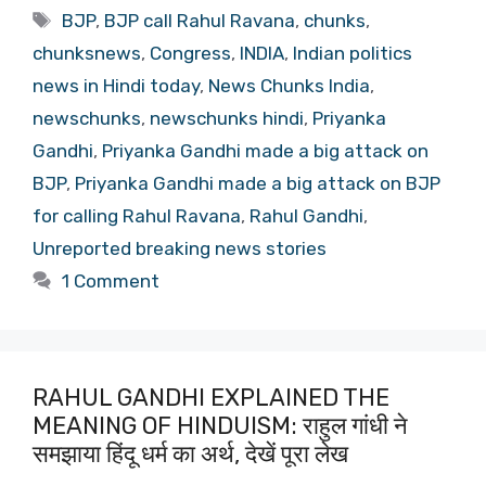
Tags
BJP
,
BJP call Rahul Ravana
,
chunks
,
chunksnews
,
Congress
,
INDIA
,
Indian politics
news in Hindi today
,
News Chunks India
,
newschunks
,
newschunks hindi
,
Priyanka
Gandhi
,
Priyanka Gandhi made a big attack on
BJP
,
Priyanka Gandhi made a big attack on BJP
for calling Rahul Ravana
,
Rahul Gandhi
,
Unreported breaking news stories
1 Comment
RAHUL GANDHI EXPLAINED THE
MEANING OF HINDUISM: राहुल गांधी ने
समझाया हिंदू धर्म का अर्थ, देखें पूरा लेख