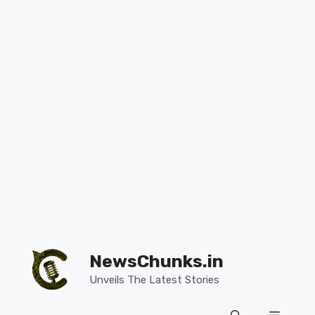
Skip
to
NewsChunks.in
content
Unveils The Latest Stories