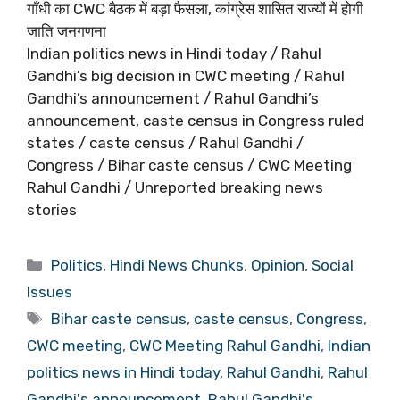
गाँधी का CWC बैठक में बड़ा फैसला, कांग्रेस शासित राज्यों में होगी
जाति जनगणना
Indian politics news in Hindi today / Rahul
Gandhi’s big decision in CWC meeting / Rahul
Gandhi’s announcement / Rahul Gandhi’s
announcement, caste census in Congress ruled
states / caste census / Rahul Gandhi /
Congress / Bihar caste census / CWC Meeting
Rahul Gandhi / Unreported breaking news
stories
Categories
Politics
,
Hindi News Chunks
,
Opinion
,
Social
Issues
Tags
Bihar caste census
,
caste census
,
Congress
,
CWC meeting
,
CWC Meeting Rahul Gandhi
,
Indian
politics news in Hindi today
,
Rahul Gandhi
,
Rahul
Gandhi's announcement
,
Rahul Gandhi's