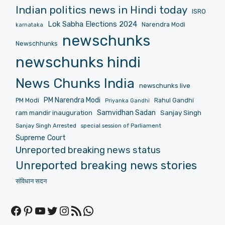
Indian politics news in Hindi today
ISRO
Lok Sabha Elections 2024
Narendra Modi
karnataka
newschunks
Newschhunks
newschunks hindi
News Chunks India
newschunks live
PM Narendra Modi
PM Modi
Rahul Gandhi
Priyanka Gandhi
Samvidhan Sadan
Sanjay Singh
ram mandir inauguration
Sanjay Singh Arrested
special session of Parliament
Supreme Court
Unreported breaking news status
Unreported breaking news stories
संविधान सदन
Facebook
Pinterest
YouTube
Twitter
Instagram
RSS Feed
WhatsApp