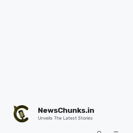
Skip
to
NewsChunks.in
content
Unveils The Latest Stories