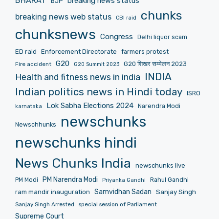
BHARAT
breaking news status
BJP
chunks
breaking news web status
CBI raid
chunksnews
Congress
Delhi liquor scam
ED raid
Enforcement Directorate
farmers protest
G20
G20 शिखर सम्मेलन 2023
Fire accident
G20 Summit 2023
INDIA
Health and fitness news in india
Indian politics news in Hindi today
ISRO
Lok Sabha Elections 2024
Narendra Modi
karnataka
newschunks
Newschhunks
newschunks hindi
News Chunks India
newschunks live
PM Narendra Modi
PM Modi
Rahul Gandhi
Priyanka Gandhi
Samvidhan Sadan
Sanjay Singh
ram mandir inauguration
Sanjay Singh Arrested
special session of Parliament
Supreme Court