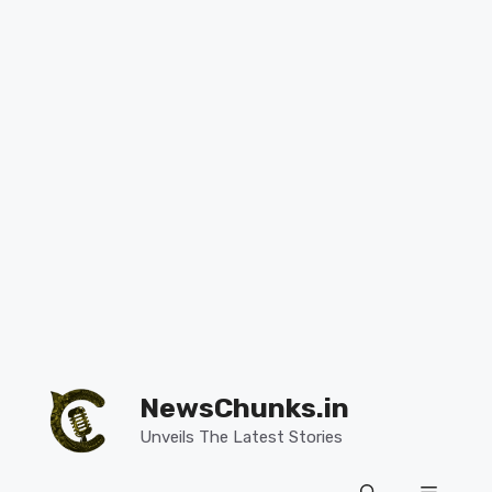
Skip
to
NewsChunks.in
content
Unveils The Latest Stories