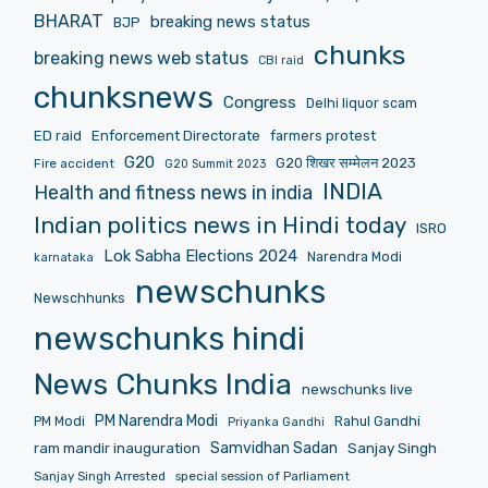
BHARAT
breaking news status
BJP
chunks
breaking news web status
CBI raid
chunksnews
Congress
Delhi liquor scam
ED raid
Enforcement Directorate
farmers protest
G20
G20 शिखर सम्मेलन 2023
Fire accident
G20 Summit 2023
INDIA
Health and fitness news in india
Indian politics news in Hindi today
ISRO
Lok Sabha Elections 2024
Narendra Modi
karnataka
newschunks
Newschhunks
newschunks hindi
News Chunks India
newschunks live
PM Narendra Modi
PM Modi
Rahul Gandhi
Priyanka Gandhi
Samvidhan Sadan
Sanjay Singh
ram mandir inauguration
Sanjay Singh Arrested
special session of Parliament