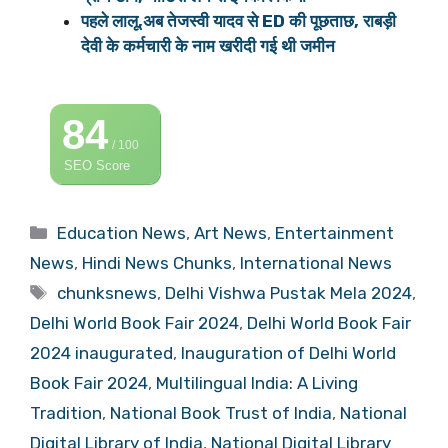
पहले लालू,अब तेजस्वी यादव से ED की पूछताछ, राबड़ी
देवी के कर्मचारी के नाम खरीदी गई थी जमीन
84
/ 100
SEO Score
Categories
Education News
,
Art News
,
Entertainment
News
,
Hindi News Chunks
,
International News
Tags
chunksnews
,
Delhi Vishwa Pustak Mela 2024
,
Delhi World Book Fair 2024
,
Delhi World Book Fair
2024 inaugurated
,
Inauguration of Delhi World
Book Fair 2024
,
Multilingual India: A Living
Tradition
,
National Book Trust of India
,
National
Digital Library of India
,
National Digital Library