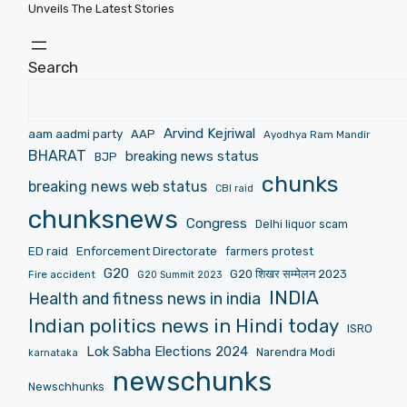
Unveils The Latest Stories
Search
Arvind Kejriwal
aam aadmi party
AAP
Ayodhya Ram Mandir
BHARAT
breaking news status
BJP
chunks
breaking news web status
CBI raid
chunksnews
Congress
Delhi liquor scam
ED raid
Enforcement Directorate
farmers protest
G20
G20 शिखर सम्मेलन 2023
Fire accident
G20 Summit 2023
INDIA
Health and fitness news in india
Indian politics news in Hindi today
ISRO
Lok Sabha Elections 2024
Narendra Modi
karnataka
newschunks
Newschhunks