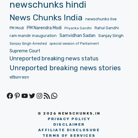
newschunks hindi
News Chunks India
newschunks live
PM Narendra Modi
PM Modi
Rahul Gandhi
Priyanka Gandhi
Samvidhan Sadan
Sanjay Singh
ram mandir inauguration
Sanjay Singh Arrested
special session of Parliament
Supreme Court
Unreported breaking news status
Unreported breaking news stories
संविधान सदन
Facebook
Pinterest
YouTube
Twitter
Instagram
RSS Feed
WhatsApp
© 2026 NEWSCHUNKS.IN
PRIVACY POLICY
DISCLAIMER
AFFILIATE DISCLOSURE
TERMS OF SERVICES