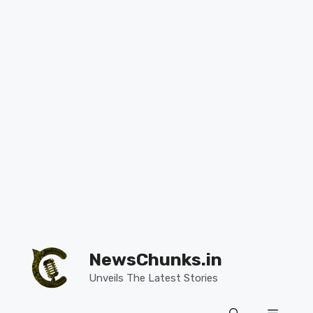
Skip
to
NewsChunks.in
content
Unveils The Latest Stories