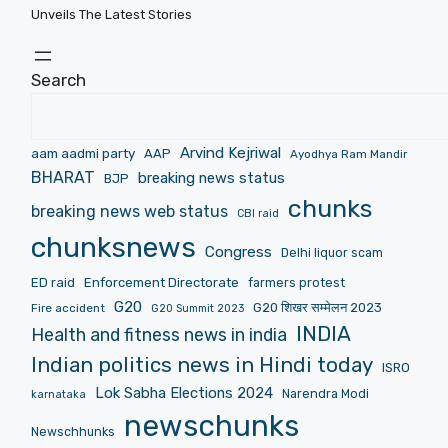
Unveils The Latest Stories
Search
Arvind Kejriwal
aam aadmi party
AAP
Ayodhya Ram Mandir
BHARAT
breaking news status
BJP
chunks
breaking news web status
CBI raid
chunksnews
Congress
Delhi liquor scam
ED raid
Enforcement Directorate
farmers protest
G20
G20 शिखर सम्मेलन 2023
Fire accident
G20 Summit 2023
INDIA
Health and fitness news in india
Indian politics news in Hindi today
ISRO
Lok Sabha Elections 2024
Narendra Modi
karnataka
newschunks
Newschhunks