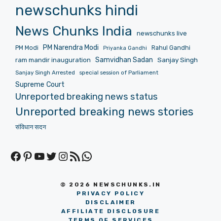
newschunks hindi
News Chunks India
newschunks live
PM Narendra Modi
PM Modi
Rahul Gandhi
Priyanka Gandhi
Samvidhan Sadan
Sanjay Singh
ram mandir inauguration
Sanjay Singh Arrested
special session of Parliament
Supreme Court
Unreported breaking news status
Unreported breaking news stories
संविधान सदन
Facebook
Pinterest
YouTube
Twitter
Instagram
RSS Feed
WhatsApp
© 2026 NEWSCHUNKS.IN
PRIVACY POLICY
DISCLAIMER
AFFILIATE DISCLOSURE
TERMS OF SERVICES