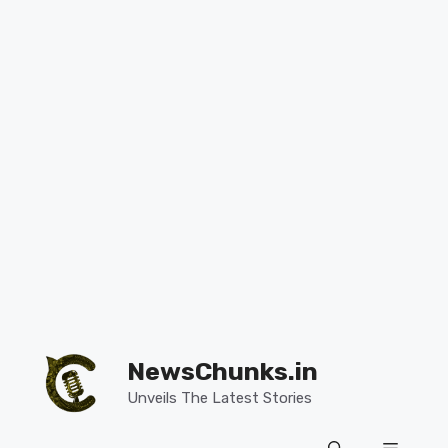
Skip
to
NewsChunks.in
content
Unveils The Latest Stories