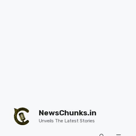
Skip
to
NewsChunks.in
content
Unveils The Latest Stories