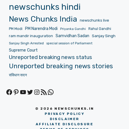
newschunks hindi
News Chunks India
newschunks live
PM Narendra Modi
PM Modi
Rahul Gandhi
Priyanka Gandhi
Samvidhan Sadan
Sanjay Singh
ram mandir inauguration
Sanjay Singh Arrested
special session of Parliament
Supreme Court
Unreported breaking news status
Unreported breaking news stories
संविधान सदन
Facebook
Pinterest
YouTube
Twitter
Instagram
RSS Feed
WhatsApp
© 2026 NEWSCHUNKS.IN
PRIVACY POLICY
DISCLAIMER
AFFILIATE DISCLOSURE