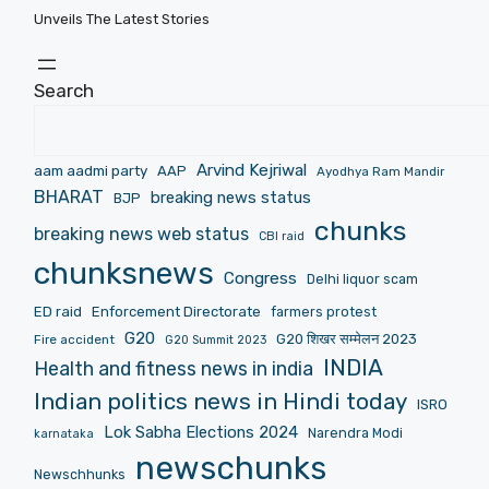
Unveils The Latest Stories
Search
Arvind Kejriwal
aam aadmi party
AAP
Ayodhya Ram Mandir
BHARAT
breaking news status
BJP
chunks
breaking news web status
CBI raid
chunksnews
Congress
Delhi liquor scam
ED raid
Enforcement Directorate
farmers protest
G20
G20 शिखर सम्मेलन 2023
Fire accident
G20 Summit 2023
INDIA
Health and fitness news in india
Indian politics news in Hindi today
ISRO
Lok Sabha Elections 2024
Narendra Modi
karnataka
newschunks
Newschhunks