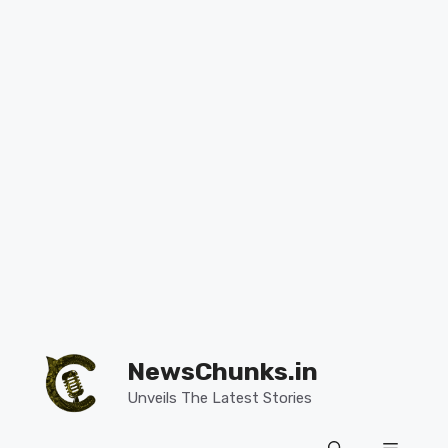
Skip
to
NewsChunks.in
content
Unveils The Latest Stories