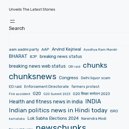
Unveils The Latest Stories
Search
Arvind Kejriwal
aam aadmi party
AAP
Ayodhya Ram Mandir
BHARAT
breaking news status
BJP
chunks
breaking news web status
CBI raid
chunksnews
Congress
Delhi liquor scam
ED raid
Enforcement Directorate
farmers protest
G20
G20 शिखर सम्मेलन 2023
Fire accident
G20 Summit 2023
INDIA
Health and fitness news in india
Indian politics news in Hindi today
ISRO
Lok Sabha Elections 2024
Narendra Modi
karnataka
newschunks