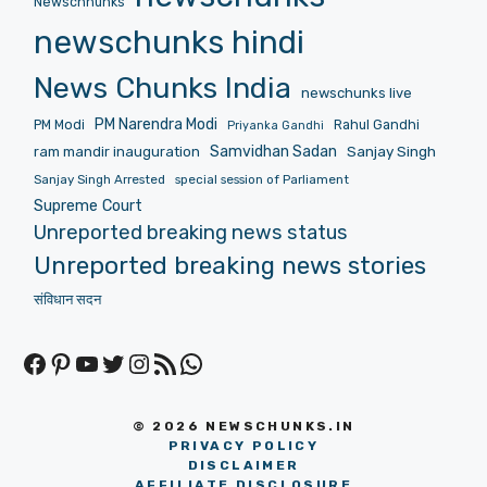
Newschhunks
newschunks hindi
News Chunks India
newschunks live
PM Narendra Modi
PM Modi
Rahul Gandhi
Priyanka Gandhi
Samvidhan Sadan
Sanjay Singh
ram mandir inauguration
Sanjay Singh Arrested
special session of Parliament
Supreme Court
Unreported breaking news status
Unreported breaking news stories
संविधान सदन
Facebook
Pinterest
YouTube
Twitter
Instagram
RSS Feed
WhatsApp
© 2026 NEWSCHUNKS.IN
PRIVACY POLICY
DISCLAIMER
AFFILIATE DISCLOSURE