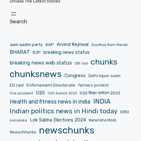
Unveils The Latest Stories
Search
Arvind Kejriwal
aam aadmi party
AAP
Ayodhya Ram Mandir
BHARAT
breaking news status
BJP
chunks
breaking news web status
CBI raid
chunksnews
Congress
Delhi liquor scam
ED raid
Enforcement Directorate
farmers protest
G20
G20 शिखर सम्मेलन 2023
Fire accident
G20 Summit 2023
INDIA
Health and fitness news in india
Indian politics news in Hindi today
ISRO
Lok Sabha Elections 2024
Narendra Modi
karnataka
newschunks
Newschhunks