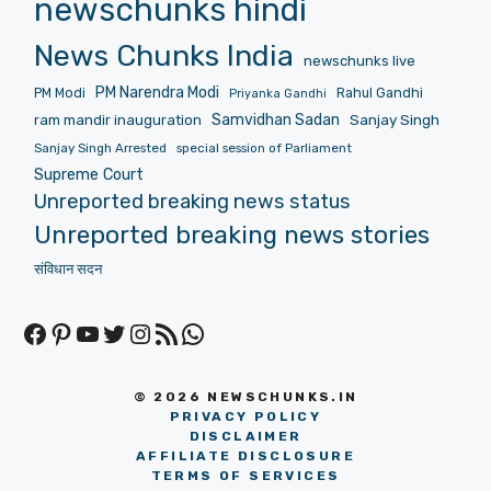
newschunks hindi
News Chunks India
newschunks live
PM Narendra Modi
PM Modi
Rahul Gandhi
Priyanka Gandhi
Samvidhan Sadan
Sanjay Singh
ram mandir inauguration
Sanjay Singh Arrested
special session of Parliament
Supreme Court
Unreported breaking news status
Unreported breaking news stories
संविधान सदन
Facebook
Pinterest
YouTube
Twitter
Instagram
RSS Feed
WhatsApp
© 2026 NEWSCHUNKS.IN
PRIVACY POLICY
DISCLAIMER
AFFILIATE DISCLOSURE
TERMS OF SERVICES