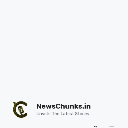
Skip
to
NewsChunks.in
content
Unveils The Latest Stories