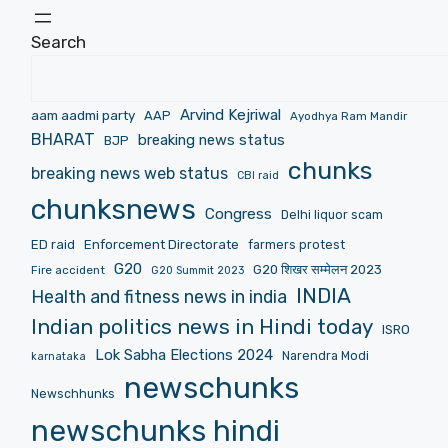
Search
Arvind Kejriwal
aam aadmi party
AAP
Ayodhya Ram Mandir
BHARAT
breaking news status
BJP
chunks
breaking news web status
CBI raid
chunksnews
Congress
Delhi liquor scam
ED raid
Enforcement Directorate
farmers protest
G20
G20 शिखर सम्मेलन 2023
Fire accident
G20 Summit 2023
INDIA
Health and fitness news in india
Indian politics news in Hindi today
ISRO
Lok Sabha Elections 2024
Narendra Modi
karnataka
newschunks
Newschhunks
newschunks hindi