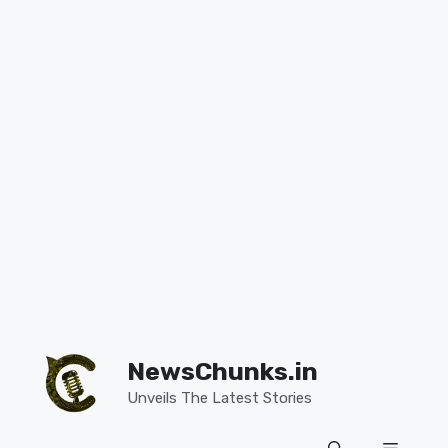
Skip
to
NewsChunks.in
content
Unveils The Latest Stories