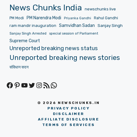
News Chunks India
newschunks live
PM Narendra Modi
PM Modi
Rahul Gandhi
Priyanka Gandhi
Samvidhan Sadan
Sanjay Singh
ram mandir inauguration
Sanjay Singh Arrested
special session of Parliament
Supreme Court
Unreported breaking news status
Unreported breaking news stories
संविधान सदन
Facebook
Pinterest
YouTube
Twitter
Instagram
RSS Feed
WhatsApp
© 2026 NEWSCHUNKS.IN
PRIVACY POLICY
DISCLAIMER
AFFILIATE DISCLOSURE
TERMS OF SERVICES