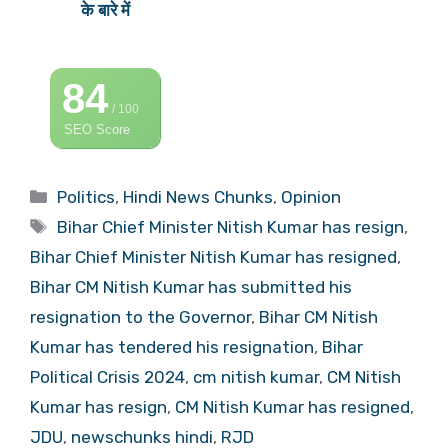
के बारे में
84
/ 100
SEO Score
Categories
Politics
,
Hindi News Chunks
,
Opinion
Tags
Bihar Chief Minister Nitish Kumar has resign
,
Bihar Chief Minister Nitish Kumar has resigned
,
Bihar CM Nitish Kumar has submitted his
resignation to the Governor
,
Bihar CM Nitish
Kumar has tendered his resignation
,
Bihar
Political Crisis 2024
,
cm nitish kumar
,
CM Nitish
Kumar has resign
,
CM Nitish Kumar has resigned
,
JDU
,
newschunks hindi
,
RJD