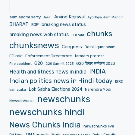
Arvind Kejriwal
aam aadmi party
AAP
Ayodhya Ram Mandir
BHARAT
breaking news status
BJP
chunks
breaking news web status
CBI raid
chunksnews
Congress
Delhi liquor scam
ED raid
Enforcement Directorate
farmers protest
G20
G20 शिखर सम्मेलन 2023
Fire accident
G20 Summit 2023
INDIA
Health and fitness news in india
Indian politics news in Hindi today
ISRO
Lok Sabha Elections 2024
Narendra Modi
karnataka
newschunks
Newschhunks
newschunks hindi
News Chunks India
newschunks live
PM Narendra Modi
PM Modi
Rahul Gandhi