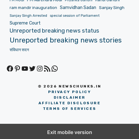
Priyanka Gandhi
Samvidhan Sadan
Sanjay Singh
ram mandir inauguration
Sanjay Singh Arrested
special session of Parliament
Supreme Court
Unreported breaking news status
Unreported breaking news stories
संविधान सदन
Facebook
Pinterest
YouTube
Twitter
Instagram
RSS Feed
WhatsApp
© 2026 NEWSCHUNKS.IN
PRIVACY POLICY
DISCLAIMER
AFFILIATE DISCLOSURE
TERMS OF SERVICES
Exit mobile version