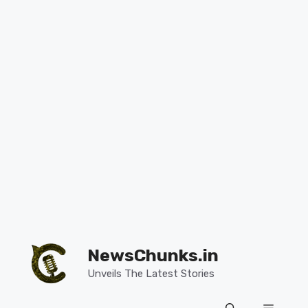
Skip
to
NewsChunks.in
content
Unveils The Latest Stories