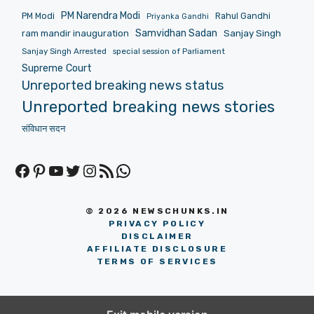
PM Narendra Modi
PM Modi
Rahul Gandhi
Priyanka Gandhi
Samvidhan Sadan
Sanjay Singh
ram mandir inauguration
Sanjay Singh Arrested
special session of Parliament
Supreme Court
Unreported breaking news status
Unreported breaking news stories
संविधान सदन
Facebook
Pinterest
YouTube
Twitter
Instagram
RSS Feed
WhatsApp
© 2026 NEWSCHUNKS.IN
PRIVACY POLICY
DISCLAIMER
AFFILIATE DISCLOSURE
TERMS OF SERVICES