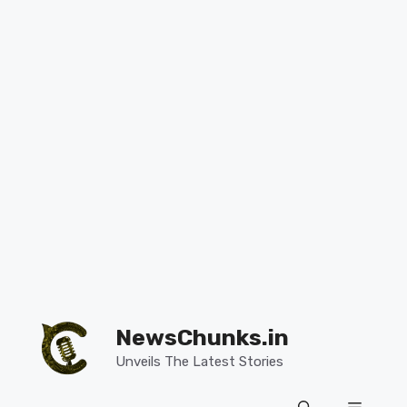
Skip
to
NewsChunks.in
content
Unveils The Latest Stories