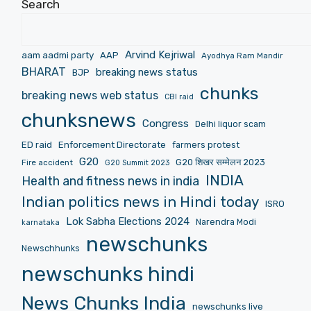
Search
Arvind Kejriwal
aam aadmi party
AAP
Ayodhya Ram Mandir
BHARAT
breaking news status
BJP
chunks
breaking news web status
CBI raid
chunksnews
Congress
Delhi liquor scam
ED raid
Enforcement Directorate
farmers protest
G20
G20 शिखर सम्मेलन 2023
Fire accident
G20 Summit 2023
INDIA
Health and fitness news in india
Indian politics news in Hindi today
ISRO
Lok Sabha Elections 2024
Narendra Modi
karnataka
newschunks
Newschhunks
newschunks hindi
News Chunks India
newschunks live