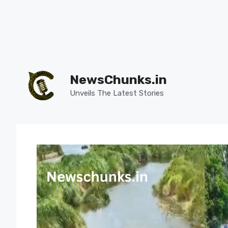
Skip
to
NewsChunks.in
content
Unveils The Latest Stories