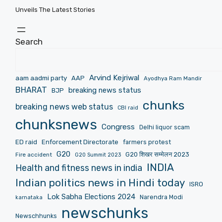
Unveils The Latest Stories
Search
Arvind Kejriwal
aam aadmi party
AAP
Ayodhya Ram Mandir
BHARAT
breaking news status
BJP
chunks
breaking news web status
CBI raid
chunksnews
Congress
Delhi liquor scam
ED raid
Enforcement Directorate
farmers protest
G20
G20 शिखर सम्मेलन 2023
Fire accident
G20 Summit 2023
INDIA
Health and fitness news in india
Indian politics news in Hindi today
ISRO
Lok Sabha Elections 2024
Narendra Modi
karnataka
newschunks
Newschhunks