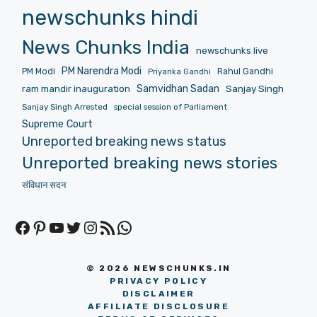
newschunks hindi
News Chunks India
newschunks live
PM Narendra Modi
PM Modi
Rahul Gandhi
Priyanka Gandhi
Samvidhan Sadan
Sanjay Singh
ram mandir inauguration
Sanjay Singh Arrested
special session of Parliament
Supreme Court
Unreported breaking news status
Unreported breaking news stories
संविधान सदन
Facebook
Pinterest
YouTube
Twitter
Instagram
RSS Feed
WhatsApp
© 2026 NEWSCHUNKS.IN
PRIVACY POLICY
DISCLAIMER
AFFILIATE DISCLOSURE