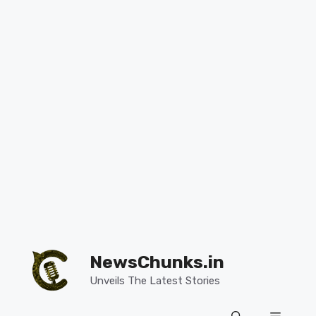
Skip
to
NewsChunks.in
content
Unveils The Latest Stories