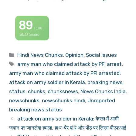
89
/ 100
SEO Score
Categories
Hindi News Chunks
,
Opinion
,
Social Issues
Tags
army man who claimed attack by PFI arrest
,
army man who claimed attack by PFI arrested
,
attack on army soldier in Kerala
,
breaking news
status
,
chunks
,
chunksnews
,
News Chunks India
,
newschunks
,
newschunks hindi
,
Unreported
breaking news status
attack on army soldier in Kerala: केरल में आर्मी
जवान पर जानलेवा हमला, हाथ-पैर बांधे और पीठ पर लिखा पीएफआई