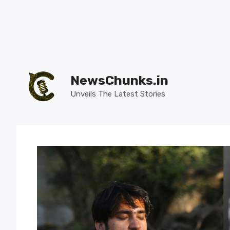
Skip
to
NewsChunks.in
content
Unveils The Latest Stories