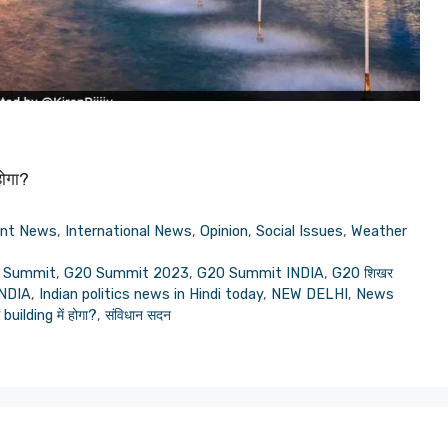
होगा?
ent News
,
International News
,
Opinion
,
Social Issues
,
Weather
 Summit
,
G20 Summit 2023
,
G20 Summit INDIA
,
G20 शिखर
INDIA
,
Indian politics news in Hindi today
,
NEW DELHI
,
News
building में होगा?
,
संविधान सदन