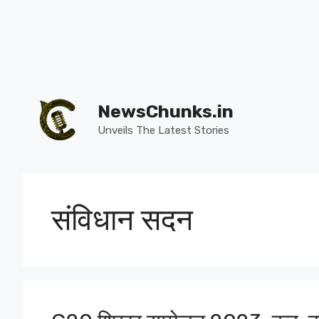
Skip
to
NewsChunks.in
content
Unveils The Latest Stories
संविधान सदन