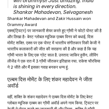
win Grammys!! Just amazing. India
is shining in every direction.
Shankar Mahadevan, Selvaganesh
Vinayakram, Ganesh Rajagopalan,
Shankar Mahadevan and Zakir Hussain won
Ustad Zakhir Hussain. Ustad Zakhir
Grammy Award
Hussain won a second Grammy…
एक्स(ट्विटर) पर जानकारी शेयर करते हुए ग्रैमी ने फोटो पोस्ट की है
pic.twitter.com/dJDUT6vRso
और लिखा है- बेस्ट ग्लोबल म्यूजिक एल्बम विनर को बधाई, दिस
मोमेंट शक्ति. एक्स पर एक पोस्ट में भारतीय संगीतकार रिकी केजी ने
— Ricky Kej (@rickykej)
February 4,
भारतीय कलाकारों की जीत की सराहना की है और कहा है कि यह
2024
ग्रैमी भारत के लिए एक ग्रेट साल है. उस्ताद जाकिर हुसैन, लीविंग
लीजेंड ने एक रात में 3 ग्रैमी जीतकर इतिहास रचा. राकेश चौरसिया
ने 2 जीते और मैं इसका गवाह बनकर धन्य हूं.
एल्बम दिस मोमेंट के लिए शंकर महादेवन ने जीता
अवॉर्ड
वहीं, शक्ति के शंकर महादेवन ने एल्बम दिस मोमेंट के लिए बेस्ट
ग्लोबल म्यूजिक एल्बम का ग्रैमी अवॉर्ड अपने नाम किया. ट्विटर पर