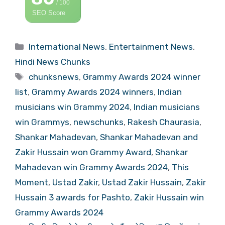
/ 100
SEO Score
Categories
International News
,
Entertainment News
,
Hindi News Chunks
Tags
chunksnews
,
Grammy Awards 2024 winner
list
,
Grammy Awards 2024 winners
,
Indian
musicians win Grammy 2024
,
Indian musicians
win Grammys
,
newschunks
,
Rakesh Chaurasia
,
Shankar Mahadevan
,
Shankar Mahadevan and
Zakir Hussain won Grammy Award
,
Shankar
Mahadevan win Grammy Awards 2024
,
This
Moment
,
Ustad Zakir
,
Ustad Zakir Hussain
,
Zakir
Hussain 3 awards for Pashto
,
Zakir Hussain win
Grammy Awards 2024