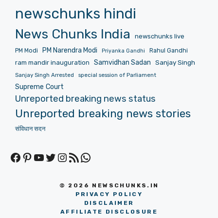
newschunks hindi
News Chunks India
newschunks live
PM Narendra Modi
PM Modi
Rahul Gandhi
Priyanka Gandhi
Samvidhan Sadan
Sanjay Singh
ram mandir inauguration
Sanjay Singh Arrested
special session of Parliament
Supreme Court
Unreported breaking news status
Unreported breaking news stories
संविधान सदन
Facebook
Pinterest
YouTube
Twitter
Instagram
RSS Feed
WhatsApp
© 2026 NEWSCHUNKS.IN
PRIVACY POLICY
DISCLAIMER
AFFILIATE DISCLOSURE