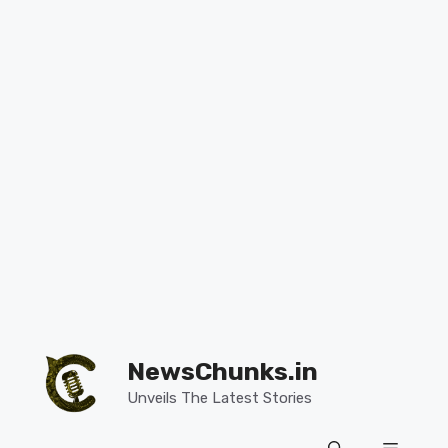
Skip
to
NewsChunks.in
content
Unveils The Latest Stories