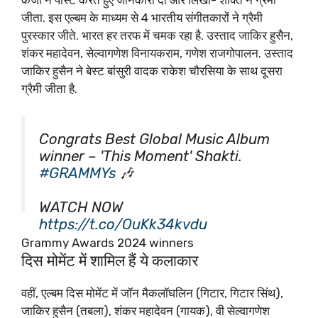
केजी ने पोस्ट करते हुए जानकारी दी और लिखा- शक्ति ने ग्रैमी
जीता. इस एल्बम के माध्यम से 4 भारतीय संगीतकारों ने ग्रैमी
पुरस्कार जीते. भारत हर तरफ में चमक रहा है. उस्ताद जाकिर हुसैन,
शंकर महादेवन, सेल्वागणेश विनायकराम, गणेश राजगोपालन. उस्ताद
जाकिर हुसैन ने बेस्ट बांसुरी वादक राकेश चौरसिया के साथ दूसरा
ग्रैमी जीता है.
Congrats Best Global Music Album
winner – 'This Moment' Shakti.
#GRAMMYs
🎶
WATCH NOW
https://t.co/OuKk34kvdu
pic.twitter.com/N7vXftfaDy
Grammy Awards 2024 winners
दिस मोमेंट में शामिल हैं ये कलाकार
— Recording Academy / GRAMMYs
वहीं, एल्बम दिस मोमेंट में जॉन मैकलॉघलिन (गिटार, गिटार सिंथ),
(@RecordingAcad)
February 4,
जाकिर हुसैन (तबला), शंकर महादेवन (गायक), वी सेल्वागणेश
2024