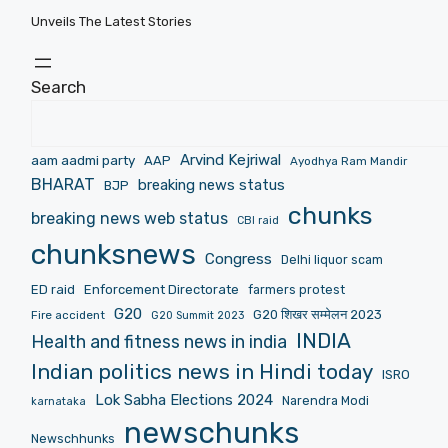
Unveils The Latest Stories
Search
Arvind Kejriwal
aam aadmi party
AAP
Ayodhya Ram Mandir
BHARAT
breaking news status
BJP
chunks
breaking news web status
CBI raid
chunksnews
Congress
Delhi liquor scam
ED raid
Enforcement Directorate
farmers protest
G20
G20 शिखर सम्मेलन 2023
Fire accident
G20 Summit 2023
INDIA
Health and fitness news in india
Indian politics news in Hindi today
ISRO
Lok Sabha Elections 2024
Narendra Modi
karnataka
newschunks
Newschhunks