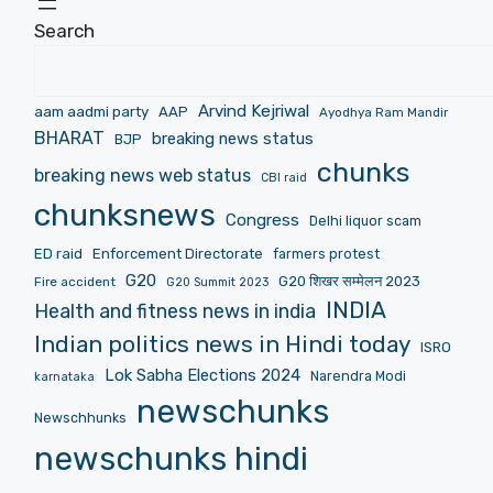
Search
Arvind Kejriwal
aam aadmi party
AAP
Ayodhya Ram Mandir
BHARAT
breaking news status
BJP
chunks
breaking news web status
CBI raid
chunksnews
Congress
Delhi liquor scam
ED raid
Enforcement Directorate
farmers protest
G20
G20 शिखर सम्मेलन 2023
Fire accident
G20 Summit 2023
INDIA
Health and fitness news in india
Indian politics news in Hindi today
ISRO
Lok Sabha Elections 2024
Narendra Modi
karnataka
newschunks
Newschhunks
newschunks hindi