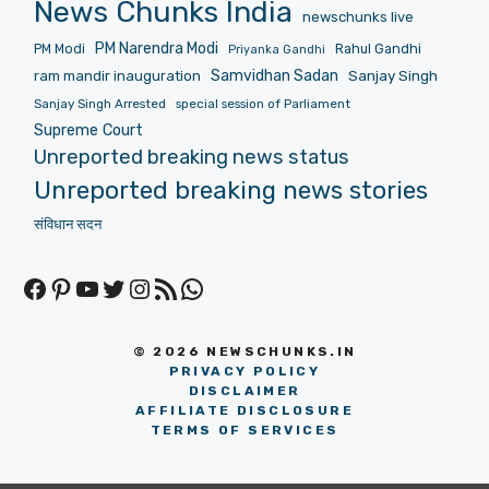
News Chunks India
newschunks live
PM Narendra Modi
PM Modi
Rahul Gandhi
Priyanka Gandhi
Samvidhan Sadan
Sanjay Singh
ram mandir inauguration
Sanjay Singh Arrested
special session of Parliament
Supreme Court
Unreported breaking news status
Unreported breaking news stories
संविधान सदन
Facebook
Pinterest
YouTube
Twitter
Instagram
RSS Feed
WhatsApp
© 2026 NEWSCHUNKS.IN
PRIVACY POLICY
DISCLAIMER
AFFILIATE DISCLOSURE
TERMS OF SERVICES