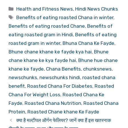
Categories
Health and Fitness News
,
Hindi News Chunks
Tags
Benefits of eating roasted Chana in winter
,
Benefits of eating roasted Chane
,
Benefits of
eating roasted gram in Hindi
,
Benefits of eating
roasted gram in winter
,
Bhuna Chana Ke Fayde
,
Bhune chane khane ke fayde kya hai
,
Bhune
chane khane ke kya fayde hai
,
Bhune hue chane
khane ke fayde
,
Chana Benefits
,
chunksnews
,
newschunks
,
newschunks hindi
,
roasted chana
benefit
,
Roasted Chana For Diabetes
,
Roasted
Chana For Weight Loss
,
Roasted Chana Ke
Fayde
,
Roasted Chana Nutrition
,
Roasted Chana
Protein
,
Roasted Chane khane Ke Fayde
क्या है मल्टीपल ऑर्गन फेलियर? जानें क्या हैं इस खतरनाक