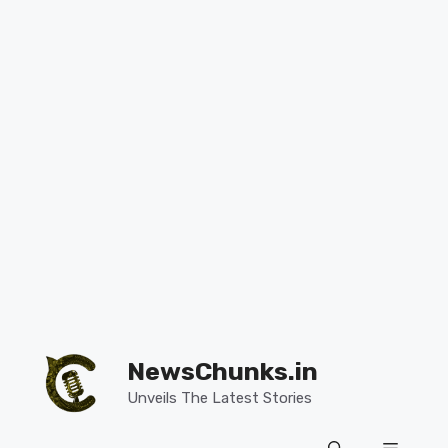
Skip
to
NewsChunks.in
content
Unveils The Latest Stories